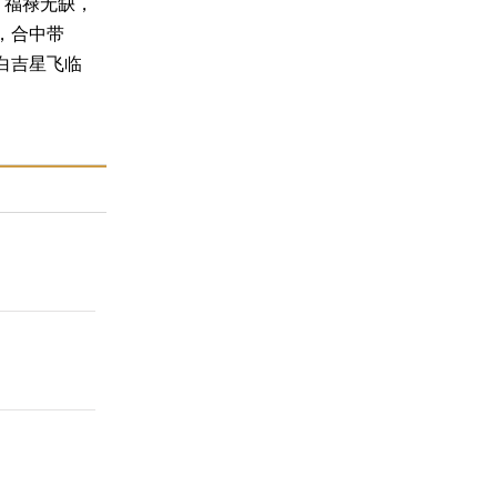
，福禄无缺，
，合中带
白吉星飞临
由于六合太
宫有利，出
学业有成，
算是普通的
面出现很多
单机会多宜
蛇同时易得
，因得贵人
财运极佳，
身的生肖鼠
，有高处不