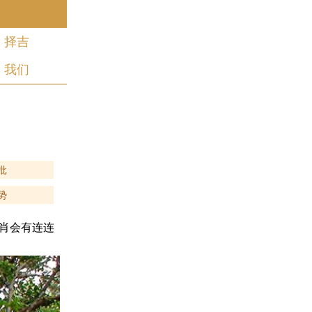
择吉
我们
批
势
肖会有连连