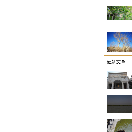
胜寒的旺极
是，生肖鼠
面影响较大
由于生肖鼠
火还是子水
新的项目，
护航，贵人
将星入命，
最新文章
威，具有组
应趁此好运
生肖龙和太
火为其印星
显达的功能
之类的职业
财星，与六
业有成。同
的学业运与