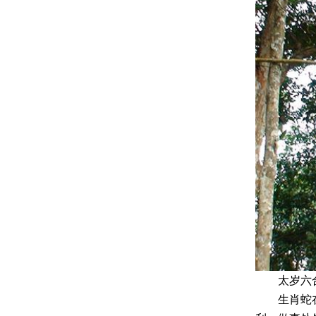
太岁六合
生肖蛇在2