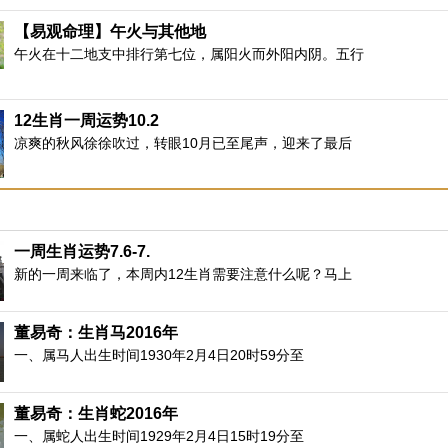
之势，要注意物极必反，行动上要量力而行，以免小人坏事。另
【易观命理】午火与其他地
今年有凶星入宫，对原本良好的局面产生破坏作用，对健康、意
午火在十二地支中排行第七位，属阳火而外阳内阴。五行
，只要化去凶星的不利影响，生肖鼠将会迎来一个意气风发的流
和太岁丙申年形成子申半合水局，加强了本身子水的气场，
12生肖一周运势10.2
的财，所以生肖鼠在2016年走财运流年，求财机遇增多，有机
凉爽的秋风徐徐吹过，转眼10月已至尾声，迎来了最后
能得贵人关照，把握商机收入多多。人际关系方面，多重贵人同
多小人藏，运势不错。同时由于申子辰见子为将星，所以生肖鼠
将星是一大贵人星，“将星文武两相宜，禄重权高足可知” 能文能
织领导能力，必见掌权之机，尤其对官运职场非常的有利。生肖鼠
一周生肖运势7.6-7.
将心中所想付诸行动，切莫错失良机。 太岁三合：生肖龙
新的一周来临了，本周内12生肖需要注意什么呢？马上
岁猴形成申子辰三合水局，太岁猴是生肖龙的三合大贵人，
，多助多福的一年，“申见到辰为华盖，具有突出个人才华、才
董易奇：生肖马2016年
，特别利于升职加薪，尤其是职场官场生意场，文字创意网络设
一、属马人出生时间1930年2月4日20时59分至
，应该把握机会好好争取更上一层楼。同时，一白吉星飞临本宫
白、八白齐称三大财星。加之有贵人关照把握商机收入多多，财
董易奇：生肖蛇2016年
时，一白贪狼星到东南方巽宫，一四同宫，准发科名之显，也有
一、属蛇人出生时间1929年2月4日15时19分至
升学运，运势还是不错。不过，虽然一白吉星可以很大程度上化