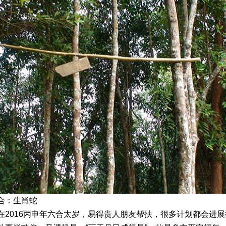
：生肖蛇
016丙申年六合太岁，易得贵人朋友帮扶，很多计划都会进展