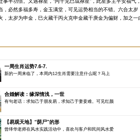
处事半功倍。又遇禄星，“丙干见巳成禄星”，此星多主平安福气
当，必然多福多寿，金玉满堂，可见运势相当的不错。六合太岁
火，太岁为申金，巳火藏干丙火克申金藏干庚金为偏财，加之一
亦为财星，财旺以生官，财官两旺，福星高照，运势非常理想，
财，婚恋运势不错。
的是遇到六合太岁，可谓是12个生肖中最旺的生肖，对婚姻
，天厨是一颗福星，这就主生肖蛇今年有食禄之贵，读书的朋友
作能得到晋升。在国家单位的人能得到高管厚禄，富贵双全，就
一周生肖运势7.6-7.
过上小康生活。财运方面出现偏财大运，财星飞临本宫，财运方
新的一周来临了，本周内12生肖需要注意什么呢？马上
，财运不可挡。婚恋方面，财也代表嫁娶，因此，单身的朋友脱
生肖蛇也为太岁天干禄神，禄神为养命之源，所以在这一年生肖
扶，很多计划都会进展得比较顺利，做事处处事半功倍。
合婚解读：缘深情浅，一世
有句老话：求知己于朋友易，求知己于妻妾难。可见红颜
：生肖鼠
016猴年为三大合太岁的生肖之一，太岁是生肖鼠的三合贵人
佳，运势非常理想。同时，流年有正财星透出，主财喜临门，正
【易观天地】“荫尸”的形
与收获的一年。因逢三合贵人的关系，感情运有不错的收获，单
曾绎华老师在风水实践活动中，喜欢与客户和民间风水爱
的姻缘年，应抓紧时机解决终生大事。但是生肖鼠今年运势过旺