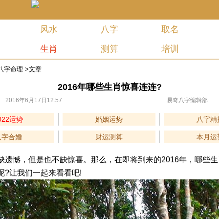
风水
八字
取名
生肖
测算
培训
八字命理
>文章
2016年哪些生肖惊喜连连?
2016年6月17日12:57
易奇八字编辑部
022运势
婚姻运势
八字精
八字合婚
财运测算
本月运
憾，但是也不缺惊喜。那么，在即将到来的2016年，哪些生
呢?让我们一起来看看吧!