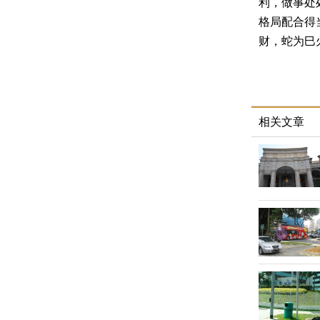
利，做事处
格局配合得
财，蛇为巳
本宫，此星
岁，太岁为
生肖蛇最旺
现天厨贵人
相关文章
工作的人工
老百姓也会
的求财机会
婚嫁。而且
贵人朋友帮
太岁三合
生肖鼠在2
相助，人缘
是充满机遇
今年是难得