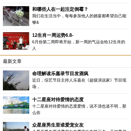
和哪些人在一起注定倒霉？
生肖羊
我们在生活当中，每每参加他人的婚宴都希望自己能
够&
生肖羊代表五行为未土，与月令“午未”合，可以说生肖为羊的
朋友，在今年6月里运势算是好的。同时，六合者为和合之
12生肖一周运势6.8-
喜，与人合作方面，容易占优势，财运上易有意想不到的收
6月份第二周即将开始，新一周的气运会给12生肖的
获。
人
最新文章
生肖猴
生肖猴本月财运还是较好的，正财稳定，只要脚踏实地，勤
命理解读乐嘉录节目发酒疯
勤恳恳，就会有丰厚的收获。如若投机取巧，会有较大的损
近日，综艺节目主持人乐嘉在《超级演说家》节目现
失。生肖猴在本月不适合与人合作，需放慢脚步，解决现有
场，
的问题。
十二星座对待爱情的态度
十二星座对待爱情的态度爱情，说不清也道不明，那
生肖鸡
么你
生肖鸡在本月会有不少的入财机会，可以小试投资，如股
众星座男生里谁爱宠女友
票、期货等。生肖鸡在这个月仕途一帆风顺，会有意外收