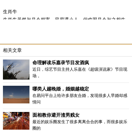
生肖牛
生肖牛虽然与月令相害，容易遇小人，但也因月令与之相生
的原因，财运不错。投资方面谨慎操作，无论长线短线均可
参与，但不宜过贪，也不适合与人合作，可以适当铺开做些
前期工作，以后再逐步深入即可。可以在车上挂上一个貔貅
相关文章
金钱袋，辟邪又旺财。
命理解读乐嘉录节目发酒疯
生肖兔
近日，综艺节目主持人乐嘉在《超级演说家》节目现
虽时有阻滞，但财运上还是颇有收获的。记得要多做储蓄，
场，
开源节流，不要因为小有进账就得意忘形，左手进右手出。
哪类人越晚婚，婚姻越稳定
那些不必要的开支，或因要面子的开销，能省则省吧！
在易问平台上给许多朋友合婚，发现很多人早婚却感
情问
生肖龙
面相教你避开渣男贱女
生肖龙本月财运情况好转，正财大运开始旺盛，但千万不要
最近的娱乐圈发生了很多离离合合的事，而很多娱乐
过于自满，应当好好努力，打起十二分精神来工作，把之前
圈的
没有得到的利益，借此机会好好表现。