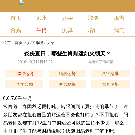
首页
风水
八字
取名
择吉
合婚
生肖
测算
培训
我们
位置：
首页
>
八字命理
>文章
炎炎夏日，哪些生肖财运如火朝天？
2016年6月17日12:57
易奇八字编辑部
2022运势
婚姻运势
八字精批
八字合婚
财运测算
本月运势
6.6-7.6壬午月
常言道：春困秋乏夏打盹。转眼间到了夏打盹的季节了，许
多朋友都在担心自己的财运会不会也打盹了？不用担心，阳
易老师发现本月12生肖中财运还可以的生肖不少呢！那么，
本月哪些生肖能与财结缘呢？快随阳易老师了解下吧。