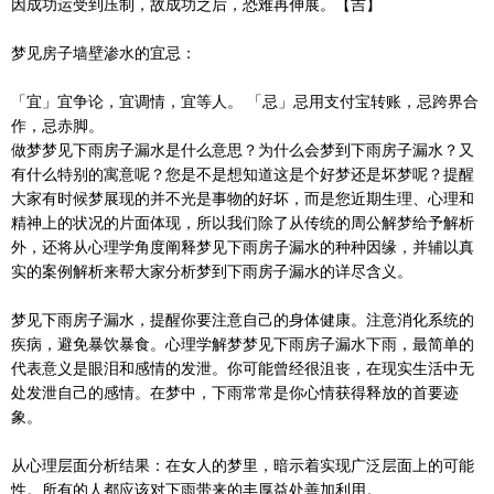
因成功运受到压制，故成功之后，恐难再伸展。【吉】
梦见房子墙壁渗水的宜忌：
「宜」宜争论，宜调情，宜等人。 「忌」忌用支付宝转账，忌跨界合
作，忌赤脚。
做梦梦见下雨房子漏水是什么意思？为什么会梦到下雨房子漏水？又
有什么特别的寓意呢？您是不是想知道这是个好梦还是坏梦呢？提醒
大家有时候梦展现的并不光是事物的好坏，而是您近期生理、心理和
精神上的状况的片面体现，所以我们除了从传统的周公解梦给予解析
外，还将从心理学角度阐释梦见下雨房子漏水的种种因缘，并辅以真
实的案例解析来帮大家分析梦到下雨房子漏水的详尽含义。
梦见下雨房子漏水，提醒你要注意自己的身体健康。注意消化系统的
疾病，避免暴饮暴食。心理学解梦梦见下雨房子漏水下雨，最简单的
代表意义是眼泪和感情的发泄。你可能曾经很沮丧，在现实生活中无
处发泄自己的感情。在梦中，下雨常常是你心情获得释放的首要迹
象。
从心理层面分析结果：在女人的梦里，暗示着实现广泛层面上的可能
性。所有的人都应该对下雨带来的丰厚益处善加利用。